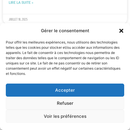
LIRE LA SUITE »
juillet 18, 2025
Gérer le consentement
ACTUALITÉ
Pour offrir les meilleures expériences, nous utilisons des technologies
telles que les cookies pour stocker et/ou accéder aux informations des
appareils. Le fait de consentir à ces technologies nous permettra de
traiter des données telles que le comportement de navigation ou les ID
uniques sur ce site. Le fait de ne pas consentir ou de retirer son
consentement peut avoir un effet négatif sur certaines caractéristiques
et fonctions.
Accepter
Refuser
Bernard Benoit parmi les finalistes BeHeroes : nos
volontaires sont nos héros·ïnes
Voir les préférences
Bernard Benoit, bénévole historique de l’Opération Arc-en-Ciel,
a été sélectionné parmi les 50 finalistes de la campagne