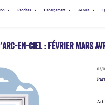
ion
Récoltes
Hébergement
Je suis
Q
’Arc-en-Ciel : février mars av
03/
Part
Arti