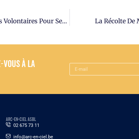
Cet Été, Arc-En-Ciel Recherche Des Volontaires Pour Ses Séjours Résidentiels À Virton !
La Récolte De 
z-vous à la
ARC-EN-CIEL ASBL
02 675 73 11
info@arc-en-ciel.be