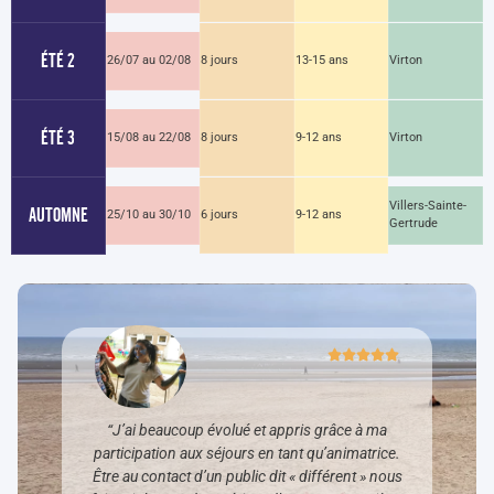
ÉTÉ 2
26/07 au 02/08
8 jours
13-15 ans
Virton
ÉTÉ 3
15/08 au 22/08
8 jours
9-12 ans
Virton
Villers-Sainte-
AUTOMNE
25/10 au 30/10
6 jours
9-12 ans
Gertrude
“J’ai beaucoup évolué et appris grâce à ma
participation aux séjours en tant qu’animatrice.
Être au contact d’un public dit « différent » nous