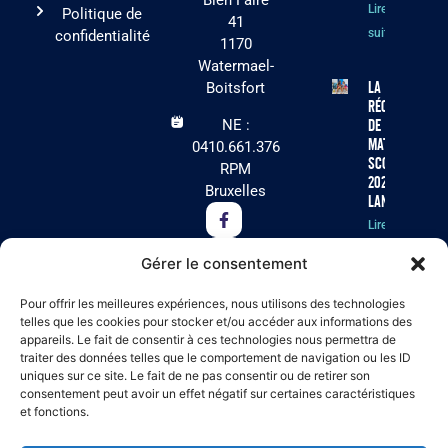
Bien Faire
Lire la
Politique de
41
suite »
confidentialité
1170
Watermael-
La
Boitsfort
récolte
NE :
de
matériel
0410.661.376
scolaire
RPM
2026 est
Bruxelles
lancée !
Lire la
suite »
Gérer le consentement
Cet été, Arc-
Pour offrir les meilleures expériences, nous utilisons des technologies
en-Ciel
telles que les cookies pour stocker et/ou accéder aux informations des
appareils. Le fait de consentir à ces technologies nous permettra de
recherche
traiter des données telles que le comportement de navigation ou les ID
des
uniques sur ce site. Le fait de ne pas consentir ou de retirer son
volontaires
consentement peut avoir un effet négatif sur certaines caractéristiques
pour ses
et fonctions.
séjours
résidentiels