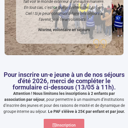
fait voir le monde extérieur d’une autre manière.
En tout cas, c’est ce que je préfère chez Arc-en-
Ciel ! Si je peux continuer à faire des séjours à
l’avenir, je le ferai volontiers. “
Nisrine, volontaire en séjours
Pour inscrire un·e jeune à un de nos séjours
d'été 2026, merci de compléter le
formulaire ci-dessous (13/05 à 11h).
Attention ! Nous limitons les inscriptions à 2 enfants par
association par séjour
, pour permettre à un maximum d’institutions
d’inscrire des jeunes et pour des raisons de mixité et de dynamique de
groupe interne au séjour.
Le PAF s’élève à 25€ par enfant et par jour.
Inscription