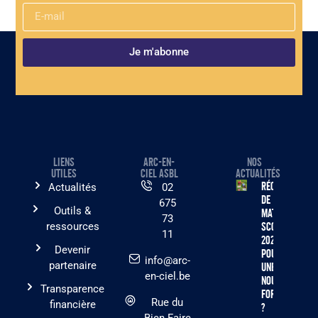
Je m'abonne
LIENS
ARC-EN-
NOS
UTILES
CIEL ASBL
ACTUALITÉS
Récolte
Actualités
02
de
675
Outils &
matériel
73
ressources
scolaire
11
2026 :
Devenir
pourquoi
info@arc-
partenaire
une
en-ciel.be
nouvelle
Transparence
formule
Rue du
financière
?