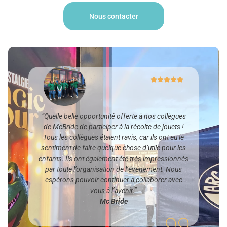
Nous contacter
“Quelle belle opportunité offerte à nos collègues
de McBride de participer à la récolte de jouets !
Tous les collègues étaient ravis, car ils ont eu le
sentiment de faire quelque chose d’utile pour les
enfants. Ils ont également été très impressionnés
par toute l’organisation de l’événement. Nous
espérons pouvoir continuer à collaborer avec
vous à l’avenir.”
Mc Bride