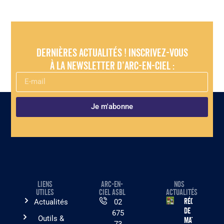
Dernières actualités ! Inscrivez-vous
à la newsletter d’Arc-en-Ciel :
Je m'abonne
LIENS
ARC-EN-
NOS
UTILES
CIEL ASBL
ACTUALITÉS
Récolte
Actualités
02
de
675
Outils &
matériel