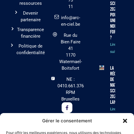
73
ressources
scolaire
11
2026 :
Devenir
pourquoi
info@arc-
partenaire
une
en-ciel.be
nouvelle
Transparence
formule
Rue du
financière
?
Bien Faire
Lire la
Politique de
41
suite »
confidentialité
1170
Watermael-
La
Boitsfort
récolte
NE :
de
matériel
0410.661.376
scolaire
RPM
2026 est
Bruxelles
lancée !
Lire la
suite »
Gérer le consentement
Cet été, Arc-
Pour offrir les meilleures expériences, nous utilisons des technologies