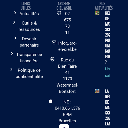
LIENS
ARC-EN-
NOS
UTILES
CIEL ASBL
ACTUALITÉS
Récolte
Actualités
02
de
675
Outils &
matériel
73
ressources
scolaire
11
2026 :
Devenir
pourquoi
info@arc-
partenaire
une
en-ciel.be
nouvelle
Transparence
formule
Rue du
financière
?
Bien Faire
Lire la
Politique de
41
suite »
confidentialité
1170
Watermael-
La
Boitsfort
récolte
NE :
de
matériel
0410.661.376
scolaire
RPM
2026 est
Bruxelles
lancée !