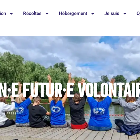
ion
Récoltes
Hébergement
Je suis
Q
n·e futur·e volontai