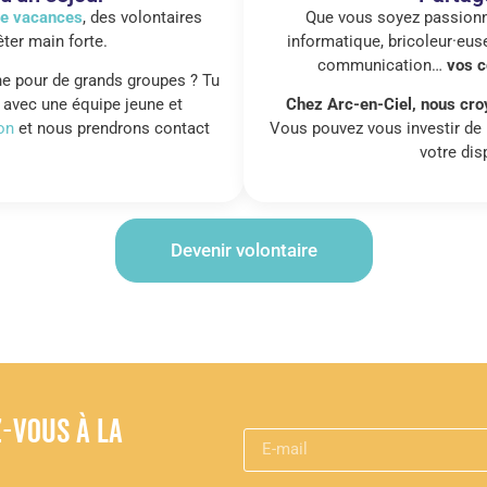
de vacances
, des volontaires
Que vous soyez passionné
ter main forte.
informatique, bricoleur·euse
communication…
vos c
ne pour de grands groupes ? Tu
avec une équipe jeune et
Chez Arc-en-Ciel, nous croy
on
et nous prendrons contact
Vous pouvez vous investir de 
votre dis
Devenir volontaire
z-vous à la