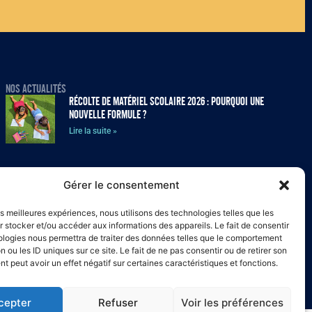
NOS ACTUALITÉS
Récolte de matériel scolaire 2026 : pourquoi une
nouvelle formule ?
Lire la suite »
La récolte de matériel scolaire 2026 est lancée !
Gérer le consentement
Lire la suite »
les meilleures expériences, nous utilisons des technologies telles que les
 stocker et/ou accéder aux informations des appareils. Le fait de consentir
ologies nous permettra de traiter des données telles que le comportement
Cet été, Arc-en-Ciel recherche des volontaires pour ses
n ou les ID uniques sur ce site. Le fait de ne pas consentir ou de retirer son
séjours résidentiels à Virton !
 peut avoir un effet négatif sur certaines caractéristiques et fonctions.
Lire la suite »
cepter
Refuser
Voir les préférences