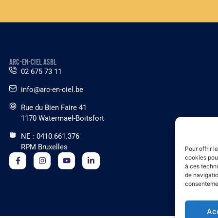
ARC-EN-CIEL ASBL
02 675 73 11
info@arc-en-ciel.be
Rue du Bien Faire 41
1170 Watermael-Boitsfort
NE : 0410.661.376
RPM Bruxelles
Pour offrir 
cookies pour
à ces techn
de navigatio
consentement
Ac