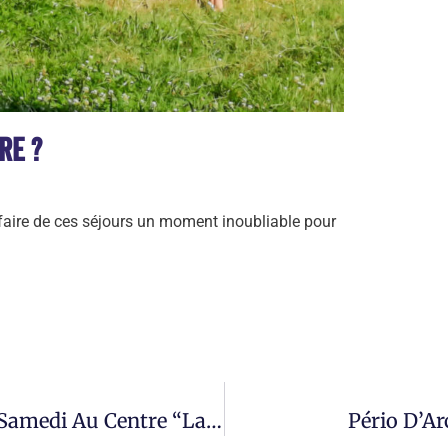
re ?
aire de ces séjours un moment inoubliable pour
Arc-En-Ciel Colore Sa Scène – Ce Samedi Au Centre “La Ferme” À Virton
Pério D’Ar