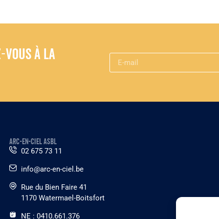
z-vous à la
ARC-EN-CIEL ASBL
02 675 73 11
info@arc-en-ciel.be
Rue du Bien Faire 41
1170 Watermael-Boitsfort
NE : 0410.661.376