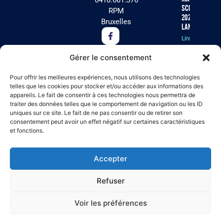
0410.661.376
scolaire
RPM
2026 est
Bruxelles
lancée !
Lire la
suite »
Gérer le consentement
Cet été, Arc-
Pour offrir les meilleures expériences, nous utilisons des technologies
en-Ciel
telles que les cookies pour stocker et/ou accéder aux informations des
appareils. Le fait de consentir à ces technologies nous permettra de
recherche
traiter des données telles que le comportement de navigation ou les ID
des
uniques sur ce site. Le fait de ne pas consentir ou de retirer son
volontaires
consentement peut avoir un effet négatif sur certaines caractéristiques
pour ses
et fonctions.
séjours
résidentiels
à Virton !
Accepter
Lire la suite »
Refuser
Voir les préférences
♥
© 2026
·
Tous droits réservés
·
Made with
by
MogaCode