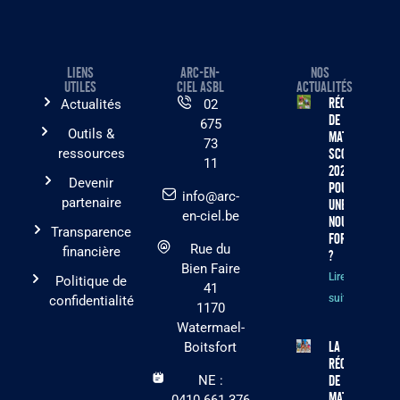
LIENS
ARC-EN-
NOS
UTILES
CIEL ASBL
ACTUALITÉS
Récolte
Actualités
02
de
675
Outils &
matériel
73
ressources
scolaire
11
2026 :
Devenir
pourquoi
info@arc-
partenaire
une
en-ciel.be
nouvelle
Transparence
formule
Rue du
financière
?
Bien Faire
Lire la
Politique de
41
suite »
confidentialité
1170
Watermael-
La
Boitsfort
récolte
NE :
de
matériel