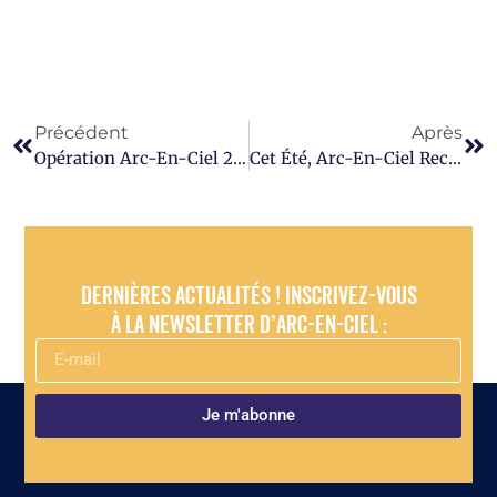
Précédent
Après
Opération Arc-En-Ciel 2026 : Une Édition Exceptionnelle Portée Par Une Solidarité Sans Faille
Cet Été, Arc-En-Ciel Recherche Des Volontaires Pour Ses Séjours Résidentiels À Virton !
Dernières actualités ! Inscrivez-vous
à la newsletter d’Arc-en-Ciel :
Je m'abonne