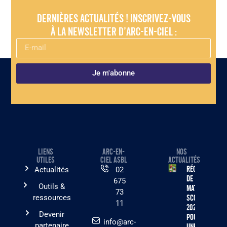
Dernières actualités ! Inscrivez-vous
à la newsletter d’Arc-en-Ciel :
Je m'abonne
LIENS
ARC-EN-
NOS
UTILES
CIEL ASBL
ACTUALITÉS
Récolte
Actualités
02
de
675
Outils &
matériel
73
ressources
scolaire
11
2026 :
Devenir
pourquoi
info@arc-
partenaire
une