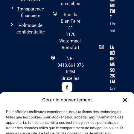
en-ciel.be
nouvelle
Transparence
formule
Rue du
financière
?
Bien Faire
Lire la
Politique de
41
suite »
confidentialité
1170
Watermael-
La
Boitsfort
récolte
NE :
de
matériel
0410.661.376
scolaire
RPM
2026 est
Bruxelles
lancée !
Lire la
suite »
Gérer le consentement
Cet été, Arc-
Pour offrir les meilleures expériences, nous utilisons des technologies
en-Ciel
telles que les cookies pour stocker et/ou accéder aux informations des
appareils. Le fait de consentir à ces technologies nous permettra de
recherche
traiter des données telles que le comportement de navigation ou les ID
des
uniques sur ce site. Le fait de ne pas consentir ou de retirer son