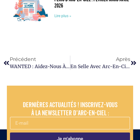
2026
Lire plus »
Précédent
Après
WANTED : Aidez-Nous À Offrir Des Loisirs Aux Enfants Défavorisés !
En Selle Avec Arc-En-Ciel Au BXL Tour !
Dernières actualités ! Inscrivez-vous
à la newsletter d’Arc-en-Ciel :
Je m'abonne