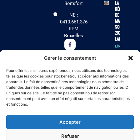
La
Boitsfort
récolte
NE :
de
matériel
0410.661.376
scolaire
RPM
2026 est
Bruxelles
lancée !
Lire la
suite »
Gérer le consentement
Cet été, Arc-
Pour offrir les meilleures expériences, nous utilisons des technologies
en-Ciel
telles que les cookies pour stocker et/ou accéder aux informations des
appareils. Le fait de consentir à ces technologies nous permettra de
recherche
traiter des données telles que le comportement de navigation ou les ID
des
uniques sur ce site. Le fait de ne pas consentir ou de retirer son
volontaires
consentement peut avoir un effet négatif sur certaines caractéristiques
pour ses
et fonctions.
séjours
résidentiels
à Virton !
Accepter
Lire la suite »
Refuser