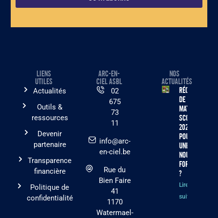
LIENS
ARC-EN-
NOS
UTILES
CIEL ASBL
ACTUALITÉS
Récolte
Actualités
02
de
675
Outils &
matériel
73
ressources
scolaire
11
2026 :
Devenir
pourquoi
info@arc-
partenaire
une
en-ciel.be
nouvelle
Transparence
formule
Rue du
financière
?
Bien Faire
Lire la
Politique de
41
suite »
confidentialité
1170
Watermael-