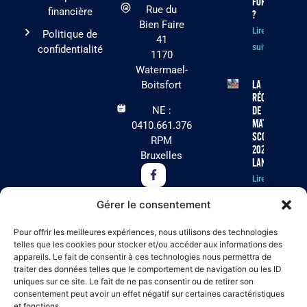
formule
Rue du
financière
?
Bien Faire
Lire la
Politique de
41
suite »
confidentialité
1170
Watermael-
La
Boitsfort
récolte
NE :
de
matériel
0410.661.376
scolaire
RPM
2026 est
Bruxelles
lancée !
Lire la
suite »
Gérer le consentement
Cet été, Arc-
Pour offrir les meilleures expériences, nous utilisons des technologies
en-Ciel
telles que les cookies pour stocker et/ou accéder aux informations des
appareils. Le fait de consentir à ces technologies nous permettra de
recherche
traiter des données telles que le comportement de navigation ou les ID
des
uniques sur ce site. Le fait de ne pas consentir ou de retirer son
volontaires
consentement peut avoir un effet négatif sur certaines caractéristiques
pour ses
et fonctions.