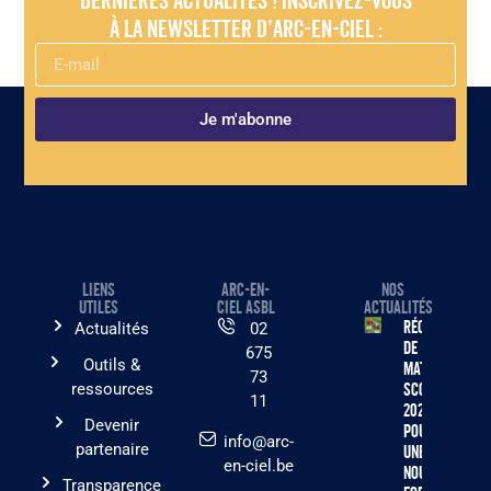
Dernières actualités ! Inscrivez-vous
à la newsletter d’Arc-en-Ciel :
Je m'abonne
LIENS
ARC-EN-
NOS
UTILES
CIEL ASBL
ACTUALITÉS
Récolte
Actualités
02
de
675
Outils &
matériel
73
ressources
scolaire
11
2026 :
Devenir
pourquoi
info@arc-
partenaire
une
en-ciel.be
nouvelle
Transparence