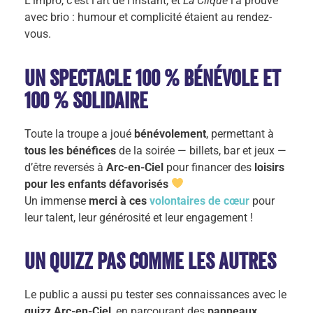
L’impro, c’est l’art de l’instant, et
La Clique
l’a prouvé
avec brio : humour et complicité étaient au rendez-
vous.
Un spectacle 100 % bénévole et
100 % solidaire
Toute la troupe a joué
bénévolement
, permettant à
tous les bénéfices
de la soirée — billets, bar et jeux —
d’être reversés à
Arc-en-Ciel
pour financer des
loisirs
pour les enfants défavorisés
Un immense
merci à ces
volontaires de cœur
pour
leur talent, leur générosité et leur engagement !
Un quizz pas comme les autres
Le public a aussi pu tester ses connaissances avec le
quizz Arc-en-Ciel
, en parcourant des
panneaux