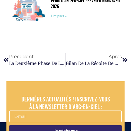
Pério d’Arc-en-Ciel : février mars avril
2026
Lire plus »
Précédent
Après
La Deuxième Phase De La Récolte De Matériel Scolaire Est Lancée !
Bilan De La Récolte De Matériel Scolaire 2025 : Merci À Toutes Et Tous !
Dernières actualités ! Inscrivez-vous
à la newsletter d’Arc-en-Ciel :
Je m'abonne