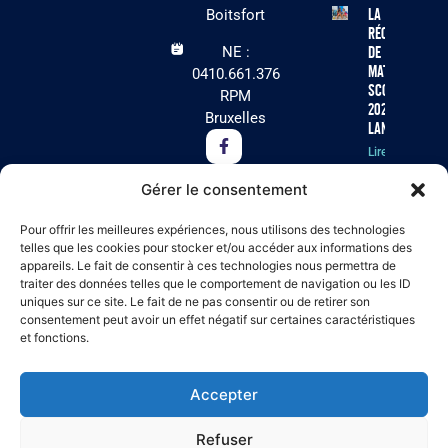
La
Boitsfort
récolte
NE :
de
matériel
0410.661.376
scolaire
RPM
2026 est
Bruxelles
lancée !
Lire la
suite »
Gérer le consentement
Cet été, Arc-
Pour offrir les meilleures expériences, nous utilisons des technologies
en-Ciel
telles que les cookies pour stocker et/ou accéder aux informations des
appareils. Le fait de consentir à ces technologies nous permettra de
recherche
traiter des données telles que le comportement de navigation ou les ID
des
uniques sur ce site. Le fait de ne pas consentir ou de retirer son
volontaires
consentement peut avoir un effet négatif sur certaines caractéristiques
pour ses
et fonctions.
séjours
résidentiels
à Virton !
Accepter
Lire la suite »
Refuser