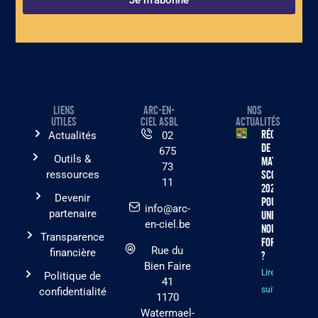
LIENS
ARC-EN-
NOS
UTILES
CIEL ASBL
ACTUALITÉS
Récolte
Actualités
02
de
675
Outils &
matériel
73
ressources
scolaire
11
2026 :
Devenir
pourquoi
info@arc-
partenaire
une
en-ciel.be
nouvelle
Transparence
formule
Rue du
financière
?
Bien Faire
Lire la
Politique de
41
suite »
confidentialité
1170
Watermael-