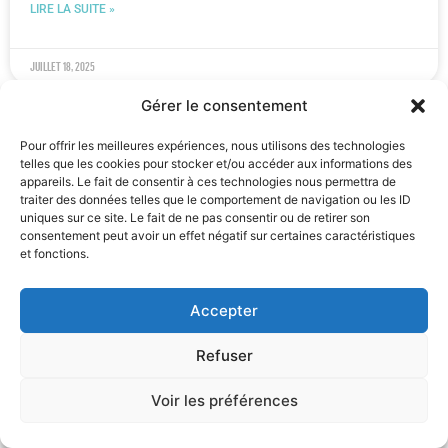
LIRE LA SUITE »
juillet 18, 2025
Gérer le consentement
ACTUALITÉ
Pour offrir les meilleures expériences, nous utilisons des technologies
telles que les cookies pour stocker et/ou accéder aux informations des
appareils. Le fait de consentir à ces technologies nous permettra de
traiter des données telles que le comportement de navigation ou les ID
uniques sur ce site. Le fait de ne pas consentir ou de retirer son
consentement peut avoir un effet négatif sur certaines caractéristiques
et fonctions.
Accepter
Refuser
Bernard Benoit parmi les finalistes BeHeroes : nos
volontaires sont nos héros·ïnes
Voir les préférences
Bernard Benoit, bénévole historique de l’Opération Arc-en-Ciel,
a été sélectionné parmi les 50 finalistes de la campagne