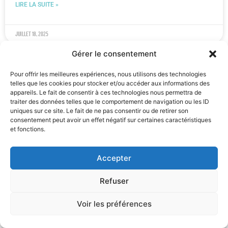
LIRE LA SUITE »
juillet 18, 2025
Gérer le consentement
ACTUALITÉ
Pour offrir les meilleures expériences, nous utilisons des technologies
telles que les cookies pour stocker et/ou accéder aux informations des
appareils. Le fait de consentir à ces technologies nous permettra de
traiter des données telles que le comportement de navigation ou les ID
uniques sur ce site. Le fait de ne pas consentir ou de retirer son
consentement peut avoir un effet négatif sur certaines caractéristiques
et fonctions.
Accepter
Refuser
Bernard Benoit parmi les finalistes BeHeroes : nos
volontaires sont nos héros·ïnes
Voir les préférences
Bernard Benoit, bénévole historique de l’Opération Arc-en-Ciel,
a été sélectionné parmi les 50 finalistes de la campagne