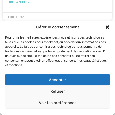
LIRE LA SUITE »
juillet 18, 2025
Gérer le consentement
ACTUALITÉ
Pour offrir les meilleures expériences, nous utilisons des technologies
telles que les cookies pour stocker et/ou accéder aux informations des
appareils. Le fait de consentir à ces technologies nous permettra de
traiter des données telles que le comportement de navigation ou les ID
uniques sur ce site. Le fait de ne pas consentir ou de retirer son
consentement peut avoir un effet négatif sur certaines caractéristiques
et fonctions.
Accepter
Refuser
Bernard Benoit parmi les finalistes BeHeroes : nos
volontaires sont nos héros·ïnes
Voir les préférences
Bernard Benoit, bénévole historique de l’Opération Arc-en-Ciel,
a été sélectionné parmi les 50 finalistes de la campagne