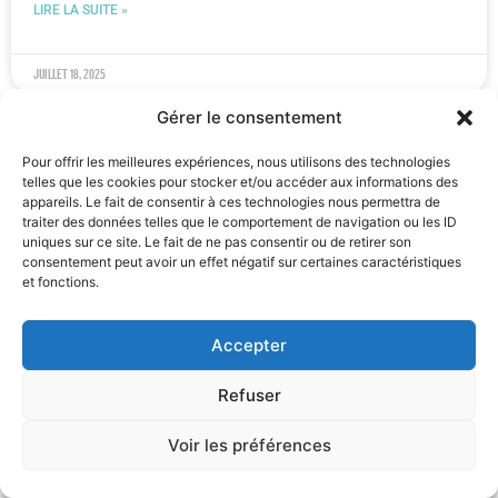
LIRE LA SUITE »
juillet 18, 2025
Gérer le consentement
ACTUALITÉ
Pour offrir les meilleures expériences, nous utilisons des technologies
telles que les cookies pour stocker et/ou accéder aux informations des
appareils. Le fait de consentir à ces technologies nous permettra de
traiter des données telles que le comportement de navigation ou les ID
uniques sur ce site. Le fait de ne pas consentir ou de retirer son
consentement peut avoir un effet négatif sur certaines caractéristiques
et fonctions.
Accepter
Refuser
Bernard Benoit parmi les finalistes BeHeroes : nos
volontaires sont nos héros·ïnes
Voir les préférences
Bernard Benoit, bénévole historique de l’Opération Arc-en-Ciel,
a été sélectionné parmi les 50 finalistes de la campagne