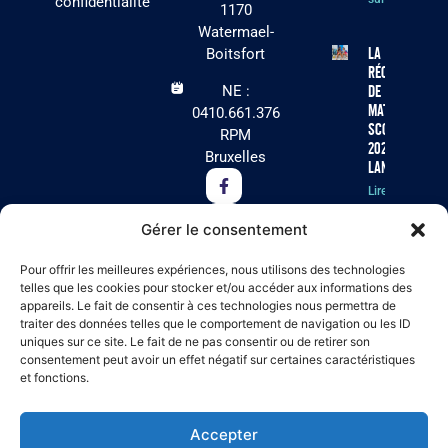
confidentialité
1170
Watermael-
La
Boitsfort
récolte
NE :
de
matériel
0410.661.376
scolaire
RPM
2026 est
Bruxelles
lancée !
Lire la
suite »
Gérer le consentement
Cet été, Arc-
Pour offrir les meilleures expériences, nous utilisons des technologies
en-Ciel
telles que les cookies pour stocker et/ou accéder aux informations des
appareils. Le fait de consentir à ces technologies nous permettra de
recherche
traiter des données telles que le comportement de navigation ou les ID
des
uniques sur ce site. Le fait de ne pas consentir ou de retirer son
volontaires
consentement peut avoir un effet négatif sur certaines caractéristiques
pour ses
et fonctions.
séjours
résidentiels
à Virton !
Accepter
Lire la suite »