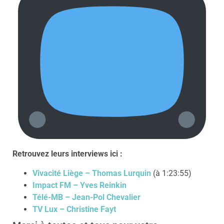
Retrouvez leurs interviews ici :
Vivacité Liège – Thomas Lurquin
(à 1:23:55)
Impact FM – Yves Reinkin
Télé-MB – Jean-Pol Chevalier
TV Lux – Christine Fayt