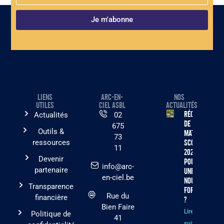
Je m'abonne
LIENS
ARC-EN-
NOS
UTILES
CIEL ASBL
ACTUALITÉS
Récolte
Actualités
02
de
675
Outils &
matériel
73
ressources
scolaire
11
2026 :
Devenir
pourquoi
info@arc-
partenaire
une
en-ciel.be
nouvelle
Transparence
formule
Rue du
financière
?
Bien Faire
Lire la
Politique de
41
suite »