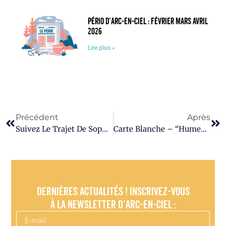
Pério d’Arc-en-Ciel : février mars avril
2026
Lire plus »
Précédent
Après
Suivez Le Trajet De Sophie, Le Sac De Riz
Carte Blanche – “Humeur Grise Cherche La Lumière”
Dernières actualités ! Inscrivez-vous
à la newsletter d’Arc-en-Ciel :