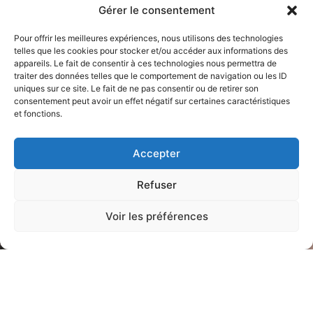
engagement.
Gérer le consentement
Et au cœur de tout ce que nous faisons :
la défense des droits de
l’enfant !
Pour offrir les meilleures expériences, nous utilisons des technologies
telles que les cookies pour stocker et/ou accéder aux informations des
appareils. Le fait de consentir à ces technologies nous permettra de
En savoir plus
traiter des données telles que le comportement de navigation ou les ID
uniques sur ce site. Le fait de ne pas consentir ou de retirer son
consentement peut avoir un effet négatif sur certaines caractéristiques
et fonctions.
Accepter
Refuser
Arc-en-Ciel, c’est :
Voir les préférences