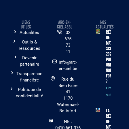
LIENS
ARC-EN-
NOS
UTILES
CIEL ASBL
ACTUALITÉS
Récolte
Actualités
02
de
675
Outils &
matériel
73
ressources
scolaire
11
2026 :
Devenir
pourquoi
info@arc-
partenaire
une
en-ciel.be
nouvelle
Transparence
formule
Rue du
financière
?
Bien Faire
Lire la
Politique de
41
suite »
confidentialité
1170
Watermael-
La
Boitsfort
récolte
NE :
de
matériel
0410.661.376