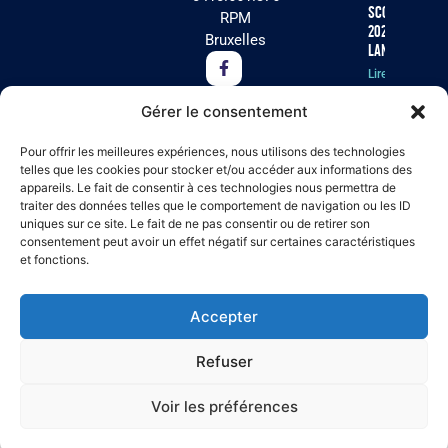
scolaire
RPM
2026 est
Bruxelles
lancée !
Lire la
suite »
Gérer le consentement
Cet été, Arc-
Pour offrir les meilleures expériences, nous utilisons des technologies
en-Ciel
telles que les cookies pour stocker et/ou accéder aux informations des
appareils. Le fait de consentir à ces technologies nous permettra de
recherche
traiter des données telles que le comportement de navigation ou les ID
des
uniques sur ce site. Le fait de ne pas consentir ou de retirer son
volontaires
consentement peut avoir un effet négatif sur certaines caractéristiques
pour ses
et fonctions.
séjours
résidentiels
à Virton !
Accepter
Lire la suite »
Refuser
Voir les préférences
♥
© 2026
·
Tous droits réservés
·
Made with
by
MogaCode