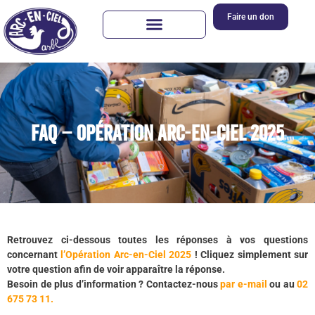
Faire un don
FAQ – Opération Arc-en-Ciel 2025
Retrouvez ci-dessous toutes les réponses à vos questions
concernant
l’Opération Arc-en-Ciel 2025
! Cliquez simplement sur
votre question afin de voir apparaître la réponse.
Besoin de plus d’information ? Contactez-nous
par e-mail
ou au
02
675 73 11.